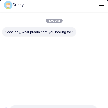
Sunny
Numer telefonu
4:01 AM
Nazwa firmy
Good day, what product are you looking for?
E-mail
*
Wiadomość
*
Przekazać
© 2026 Shandong KangRun machinery manufacturing co., LTD.. All Rights