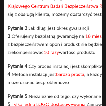
Krajowego Centrum Badań Bezpieczeństwa Ru
się z obsługą klienta, możemy dostarczyć testow
Pytanie 3:
Jak długi jest okres gwarancji
3:
Oferujemy bezpłatną gwarancję na
18 miesię
z bezpieczeństwem opon i produkt nie będzie d
zrekompensować
10 razy
wartość produktu
Pytanie 4:
Czy proces instalacji jest skomplikow
4:
Metoda instalacji jest
bardzo prosta
, a każdy 
może działać bezproblemowo
Pytanie 5:
Niezależnie od tego, czy wykonane n
5:
Tylko jedno LOGO dostosowywania.
Zamówien