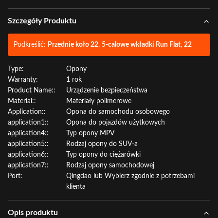
Szczegóły Produktu
Podkreślić:
Przednie koło 22
,
5-calowe wkładki Run Flat
,
22
Type:
Opony
Warranty:
1 rok
Product Name::
Urządzenie bezpieczeństwa
Material::
Materiały polimerowe
Application::
Opona do samochodu osobowego
application1::
Opona do pojazdów użytkowych
application4::
Typ opony MPV
application5::
Rodzaj opony do SUV-a
application6::
Typ opony do ciężarówki
application7::
Rodzaj opony samochodowej
Port:
Qingdao lub Wybierz zgodnie z potrzebami
klienta
Opis produktu