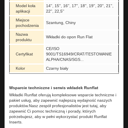
Model koła
14'', 15'', 16'', 17'', 18'', 19'', 20'', 21'',
aplikacji
22'', 22,5''
Miejsce
Szantung, Chiny
pochodzenia
Nazwa
Wkładki do opon Run Flat
produktu
CE/ISO
Certyfikat
9001/TS16949/CRAT/TESTOWANIE
ALPHA/CNAS/SGS...
Kolor
Czarny biały
Wsparcie techniczne i serwis wkładek Runflat
Wkładki Runflat oferują kompleksowe wsparcie techniczne i
pakiet usług, aby zapewnić najlepszą wydajność naszych
produktów.Nasz zespół profesjonalistów jest tutaj, aby
zapewnić Ci pomoc techniczną i porady, których
potrzebujesz, aby w pełni wykorzystać produkt Runflat
Inserts.