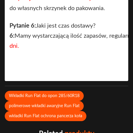
do własnych skrzynek do pakowania.
Pytanie 6:
Jaki jest czas dostawy?
6:
Mamy wystarczającą ilość zapasów, regularn
dni.
Wkładki Run Flat do opon 285/60R18
polimerowe wkładki awaryjne Run Flat
wkładki Run Flat ochrona pancerza koła