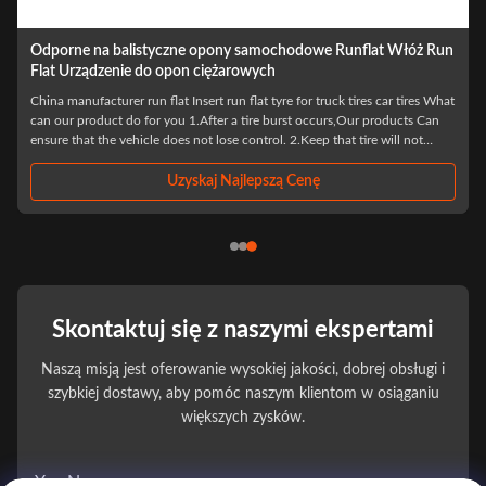
Odporne na balistyczne opony samochodowe Runflat Włóż Run
Flat Urządzenie do opon ciężarowych
China manufacturer run flat Insert run flat tyre for truck tires car tires What
g
can our product do for you 1.After a tire burst occurs,Our products Can
r
ensure that the vehicle does not lose control. 2.Keep that tire will not
break away from the wheel boss 3.the car can travel safely for 80-100km ...
Uzyskaj Najlepszą Cenę
Skontaktuj się z naszymi ekspertami
Naszą misją jest oferowanie wysokiej jakości, dobrej obsługi i
szybkiej dostawy, aby pomóc naszym klientom w osiąganiu
większych zysków.
You Name