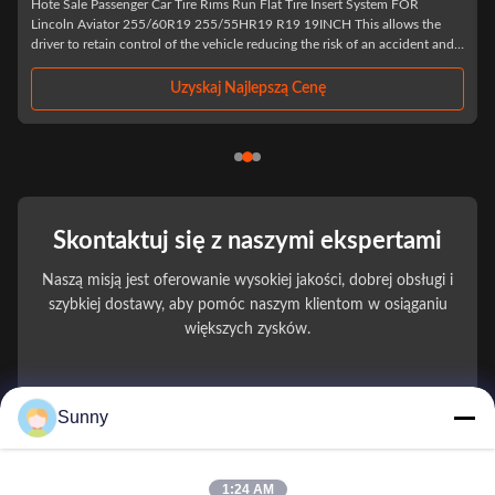
Hote Sale Passenger Car Tire Rims Run Flat Tire Insert System FOR
Lincoln Aviator 255/60R19 255/55HR19 R19 19INCH This allows the
driver to retain control of the vehicle reducing the risk of an accident and
to continue to a safe place to change the wheel or seek assistance,
reducing the risk of ...
Uzyskaj Najlepszą Cenę
Skontaktuj się z naszymi ekspertami
Naszą misją jest oferowanie wysokiej jakości, dobrej obsługi i
szybkiej dostawy, aby pomóc naszym klientom w osiąganiu
większych zysków.
You Name
Sunny
Numer telefonu
1:24 AM