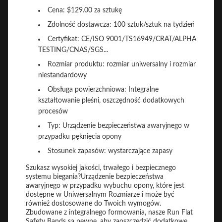
Cena: $129.00 za sztukę
Zdolność dostawcza: 100 sztuk/sztuk na tydzień
Certyfikat: CE/ISO 9001/TS16949/CRAT/ALPHA
TESTING/CNAS/SGS...
Rozmiar produktu: rozmiar uniwersalny i rozmiar
niestandardowy
Obsługa powierzchniowa: Integralne
kształtowanie pleśni, oszczędność dodatkowych
procesów
Typ: Urządzenie bezpieczeństwa awaryjnego w
przypadku pęknięcia opony
Stosunek zapasów: wystarczające zapasy
Szukasz wysokiej jakości, trwałego i bezpiecznego
systemu biegania?Urządzenie bezpieczeństwa
awaryjnego w przypadku wybuchu opony, które jest
dostępne w Uniwersalnym Rozmiarze i może być
również dostosowane do Twoich wymogów.
Zbudowane z integralnego formowania, nasze Run Flat
Safety Bands są pewne, aby zaoszczędzić dodatkowe