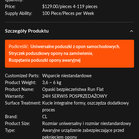
Quantity:
Price:
$129.00/pieces 4-119 pieces
Supply Ability:
100 Piece/Pieces per Week
Szczegóły Produktu
Podkreślić:
Uniwersalne poduszki z opon samochodowych
,
Stryczek poduszkowy opony na zamówienie
,
Rozpętanie poduszki opony awaryjnej
Customized Parts:
Wsparcie niestandardowe
Product Weight:
3,6 ~ 6 kg
Product Name:
Opaski bezpieczeństwa Run Flat
Warranty:
24H SERWIS POSPRZEDAŻOWY
Surface Treatment:
Kucie integralne formy, oszczędza dodatkowy
proces
Brand:
CL
Product Size:
Rozmiar uniwersalny i rozmiar niestandardowy
Type:
Awaryjne urządzenie zabezpieczające przed
pęknięciem opony