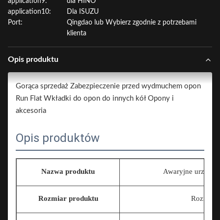
application9:
dla HINO
application10:
Dla ISUZU
Port:
Qingdao lub Wybierz zgodnie z potrzebami
klienta
Opis produktu
Gorąca sprzedaż Zabezpieczenie przed wydmuchem opon
Run Flat Wkładki do opon do innych kół Opony i
akcesoria
Opis produktów
Nazwa produktu
Awaryjne urządze
Rozmiar produktu
Rozmiar 