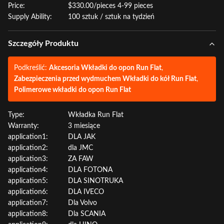
Price:
$330.00/pieces 4-99 pieces
Supply Ability:
100 sztuk / sztuk na tydzień
Szczegóły Produktu
Podkreślić:
Akcesoria Wkładki do opon Run Flat
,
Zabezpieczenia przed wydmuchem Wkładki do kół Run Flat
,
Polimerowe wkładki do opon Run Flat
Type:
Wkładka Run Flat
Warranty:
3 miesiące
application1:
DLA JAK
application2:
dla JMC
application3:
ZA FAW
application4:
DLA FOTONA
application5:
DLA SINOTRUKA
application6:
DLA IVECO
application7:
Dla Volvo
application8:
Dla SCANIA