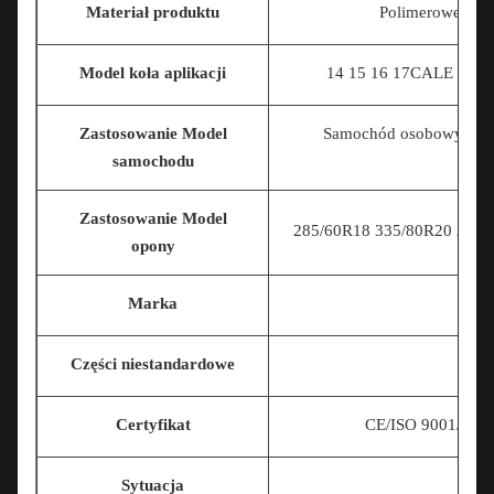
Materiał produktu
Polimerowe mate
Model koła aplikacji
14 15 16 17
CALE 18 CA
Zastosowanie Model
Samochód osobowy/poja
samochodu
Zastosowanie Model
285/60R18 335/80R20 225/7
opony
Marka
Części niestandardowe
Certyfikat
CE/ISO 9001/TS
Sytuacja