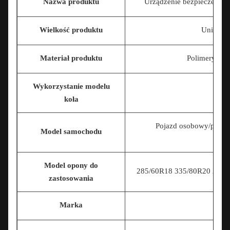
Nazwa produktu
Urządzenie bezpieczeńst
Wielkość produktu
Uniwersa
Materiał produktu
Polimery Mat
Wykorzystanie modelu
koła
Pojazd osobowy/poja
Model samochodu
Model opony do
285/60R18 335/80R20 225/7
zastosowania
Marka