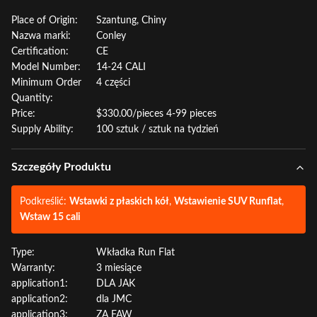
Place of Origin:
Szantung, Chiny
Nazwa marki:
Conley
Certification:
CE
Model Number:
14-24 CALI
Minimum Order
4 części
Quantity:
Price:
$330.00/pieces 4-99 pieces
Supply Ability:
100 sztuk / sztuk na tydzień
Szczegóły Produktu
Podkreślić:
Wstawki z płaskich kół
,
Wstawienie SUV Runflat
,
Wstaw 15 cali
Type:
Wkładka Run Flat
Warranty:
3 miesiące
application1:
DLA JAK
application2:
dla JMC
application3:
ZA FAW