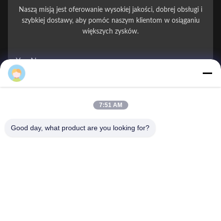
Naszą misją jest oferowanie wysokiej jakości, dobrej obsługi i
szybkiej dostawy, aby pomóc naszym klientom w osiąganiu
większych zysków.
You Name
Numer telefonu
7:51 AM
Nazwa firmy
Good day, what product are you looking for?
E-mail
*
Wiadomość
*
Przekazać