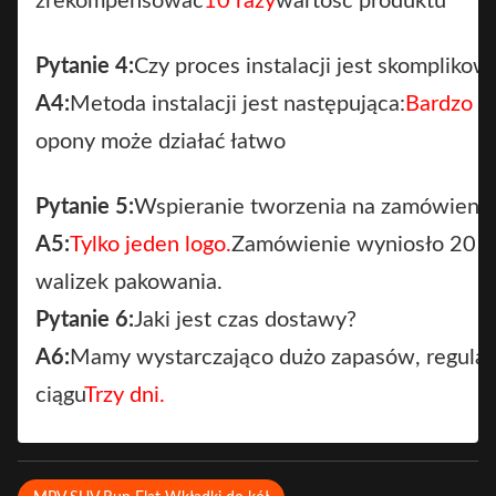
zrekompensować
10 razy
wartość produktu
Pytanie 4:
Czy proces instalacji jest skomplikow
A4:
Metoda instalacji jest następująca:
Bardzo pr
opony może działać łatwo
Pytanie 5:
Wspieranie tworzenia na zamówieni
A5:
Tylko jeden logo.
Zamówienie wyniosło 20 d
walizek pakowania.
Pytanie 6:
Jaki jest czas dostawy?
A6:
Mamy wystarczająco dużo zapasów, regula
ciągu
Trzy dni.