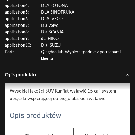
application4:
DLA FOTONA
application5:
DLA SINOTRUKA
application6:
DLA IVECO
application7:
Dla Volvo
application8:
Dla SCANIA
application9:
dla HINO
application10:
Dla ISUZU
Port:
Qingdao lub Wybierz zgodnie z potrzebami
klienta
Opis produktu
Wysokiej jakości SUV Runflat wstawić 15 cali system
obrączki wspierającej do biegu płaskich wstawić
Opis produktów