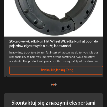
20-calowe wkładki Run Flat Wheel Wkładka Runflat opon do
pojazdów ciężarowych o dużej ładowności
heavy duty truck tyre 20' runflat insert What can we do for you It is our
responsibility to help you improve driving safety and Avoid all safety
accidents. The product will guarantee the driving safety of the driver in the
first time after the tire burst, to ensure that the driver has enough time to ...
Uzyskaj Najlepszą Cenę
Skontaktuj się z naszymi ekspertami