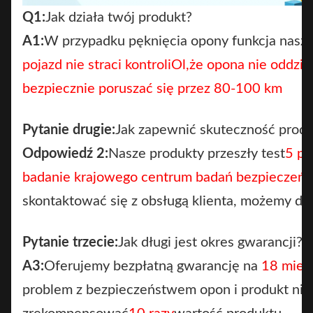
Q1:
Jak działa twój produkt?
A1:
W przypadku pęknięcia opony funkcja nasz
pojazd nie straci kontroli
Ol,
że opona nie oddziel
bezpiecznie poruszać się przez 80-100 km
Pytanie drugie:
Jak zapewnić skuteczność prod
Odpowiedź 2:
Nasze produkty przeszły test
5 pr
badanie krajowego centrum badań bezpieczeń
skontaktować się z obsługą klienta, możemy dos
Pytanie trzecie:
Jak długi jest okres gwarancji?
A3:
Oferujemy bezpłatną gwarancję na
18 mies
problem z bezpieczeństwem opon i produkt nie 