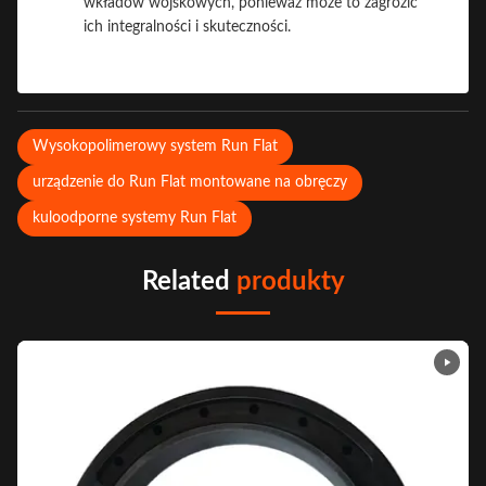
wkładów wojskowych, ponieważ może to zagrozić
ich integralności i skuteczności.
Wysokopolimerowy system Run Flat
urządzenie do Run Flat montowane na obręczy
kuloodporne systemy Run Flat
Related
produkty