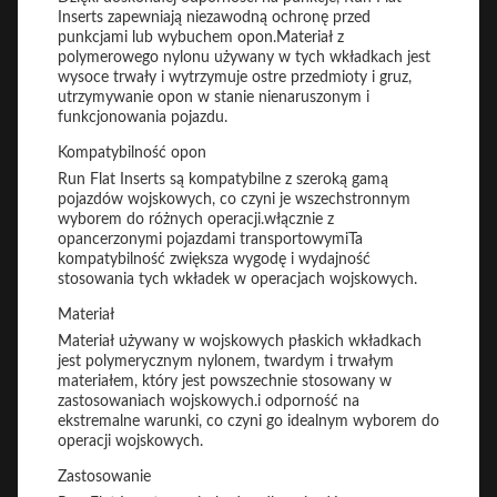
Inserts zapewniają niezawodną ochronę przed
punkcjami lub wybuchem opon.Materiał z
polymerowego nylonu używany w tych wkładkach jest
wysoce trwały i wytrzymuje ostre przedmioty i gruz,
utrzymywanie opon w stanie nienaruszonym i
funkcjonowania pojazdu.
Kompatybilność opon
Run Flat Inserts są kompatybilne z szeroką gamą
pojazdów wojskowych, co czyni je wszechstronnym
wyborem do różnych operacji.włącznie z
opancerzonymi pojazdami transportowymiTa
kompatybilność zwiększa wygodę i wydajność
stosowania tych wkładek w operacjach wojskowych.
Materiał
Materiał używany w wojskowych płaskich wkładkach
jest polymerycznym nylonem, twardym i trwałym
materiałem, który jest powszechnie stosowany w
zastosowaniach wojskowych.i odporność na
ekstremalne warunki, co czyni go idealnym wyborem do
operacji wojskowych.
Zastosowanie