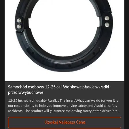
skie wkładki
18-calowe polimerowe wkładki Runflat do ochron
przebiciem Land Cruiser 200
n we do for you It is
High Quality Flat Tyre Protection Tires For Other Wheels 
 and Avoid all safety
Accessories It is our responsibility to help you improve dri
ty of the driver in the
Avoid all safety accidents. The product will guarantee the d
er has enough ...
the driver in the first time after the tire burst, to ensure tha
...
Uzyskaj Najlepszą Cenę