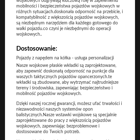
wojskowych odgrywają kluczową rolę w zapewnieniu
mobilności i bezpieczeństwa pojazdów wojskowych w
różnych sytuacjach.doskonała odporność na przebicie, i
kompatybilność z większością pojazdów wojskowych,
są niezbędnym narzędziem dla każdego gotowego do
walki pojazdu.co czyni je niezbędnymi do operacji
wojskowych..
Dostosowanie:
Pojazdy z napędem na kółka - usługa personalizacji
Nasze wojskowe płaskie wkładki są zaprojektowane,
aby zapewnić doskonałą odporność na punkcje dla
waszych taktycznych pojazdów opancerzonych.te
wkładki są zbudowane, aby wytrzymać najtrudniejsze
tereny i środowiska, zapewniając bezpieczeństwo i
mobilność pojazdów wojskowych.
Dzięki naszej rocznej gwarancji, możesz ufać trwałości i
niezawodności naszych systemów opon
balistycznych.Nasze wstawki wojskowe są specjalnie
zaprojektowane do pracy z większością pojazdów
wojskowych, zapewniając bezproblemowe i
dostosowane do Twoich potrzeb.