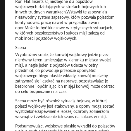
Run Flat Inserts są niezbędne dla pojazdów
wojskowych działających w strefach bojowych lub
innych trudnych warunkach.Wstawki te zapewniają
niezawodny system zapasowy, który pozwala pojazdom
kontynuować pracę nawet w przypadku awarii
oponMoże to być kluczowe w krytycznych sytuacjach,
w których bezpieczeństwo i sukces misji zależą od
mobilności pojazdów wojskowych.
Scena
Wyobraźmy sobie, że konwój wojskowy jedzie przez
nierówny teren, zmierzając w kierunku miejsca swojej
misji, a nagle jeden z pojazdów uderza w ostry
przedmiot, co powoduje przebicie opony.Bez
wojskowego biegu płaskie wkłady, konwój musiałby
zatrzymać się i czekać na naprawę, pozostawiając je
bezbronne i opóźniając ich misję.i konwój może dotrzeć
do celu bezpiecznie i na czas.
Scena może być również sytuacją bojową, w której
pojazd wojskowy jest atakowany, a opony mogą zostać
wystrzelone.zapewnienie lepszej ochrony żołnierzom
wewnątrz i zwiększenie ich szans na sukces w misji.
Podsumowując, wojskowe płaskie wkładki do pojazdów