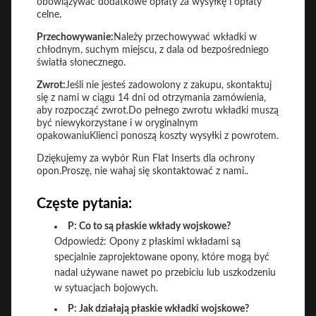
obowiązywać dodatkowe opłaty za wysyłkę i opłaty
celne.
Przechowywanie:
Należy przechowywać wkładki w
chłodnym, suchym miejscu, z dala od bezpośredniego
światła słonecznego.
Zwrot:
Jeśli nie jesteś zadowolony z zakupu, skontaktuj
się z nami w ciągu 14 dni od otrzymania zamówienia,
aby rozpocząć zwrot.Do pełnego zwrotu wkładki muszą
być niewykorzystane i w oryginalnym
opakowaniuKlienci ponoszą koszty wysyłki z powrotem.
Dziękujemy za wybór Run Flat Inserts dla ochrony
opon.Proszę, nie wahaj się skontaktować z nami..
Częste pytania:
P: Co to są płaskie wkłady wojskowe?
Odpowiedź: Opony z płaskimi wkładami są
specjalnie zaprojektowane opony, które mogą być
nadal używane nawet po przebiciu lub uszkodzeniu
w sytuacjach bojowych.
P: Jak działają płaskie wkładki wojskowe?