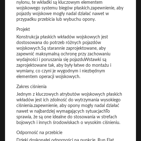
nylonu, te wkładki są kluczowym elementem
wojskowego systemu biegów płaskich.zapewnienie, aby
pojazdy wojskowe mogły nadal działać nawet w
przypadku przebicia lub wybuchu opony.
Projekt
Konstrukcja płaskich wkładów wojskowych jest
dostosowana do potrzeb różnych pojazdów
wojskowych.Są starannie zaprojektowane, aby
zapewnić maksymalną ochronę przy zachowaniu
wydajności i poruszania się pojazduWstawki są
zaprojektowane tak, aby były łatwe do montażu i
wymiany, co czyni je wygodnym i niezbędnym
elementem operacji wojskowych.
Zakres ciśnienia
Jednym z kluczowych atrybutów wojskowych płaskich
wkładów jest ich zdolność do wytrzymania wysokiego
ciśnienia.zapewnienie, aby opony mogły nadal działać
nawet w najbardziej wymagających sytuacjachTo
sprawia, że są one idealne do stosowania w strefach
bojowych i innych środowiskach o wysokim ciśnieniu.
Odporność na przebicie
Dzięki doskonałej odporności na punkcje, Run Flat