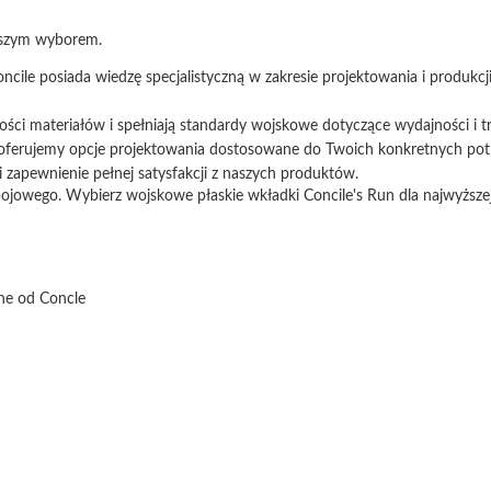
epszym wyborem.
ncile posiada wiedzę specjalistyczną w zakresie projektowania i produkcj
ości materiałów i spełniają standardy wojskowe dotyczące wydajności i tr
o oferujemy opcje projektowania dostosowane do Twoich konkretnych pot
i zapewnienie pełnej satysfakcji z naszych produktów.
jowego. Wybierz wojskowe płaskie wkładki Concile's Run dla najwyższej o
ne od Concle