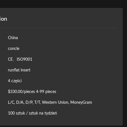
ion
China
concle
CE、ISO9001
runflat insert
4 części
$330.00/pieces 4-99 pieces
L/C, D/A, D/P, T/T, Western Union, MoneyGram
100 sztuk / sztuk na tydzień