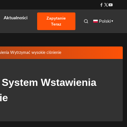
Aktualności
Zapytanie
Polski
▼
Teraz
ienia Wytrzymać wysokie ciśnienie
a System Wstawienia
ie