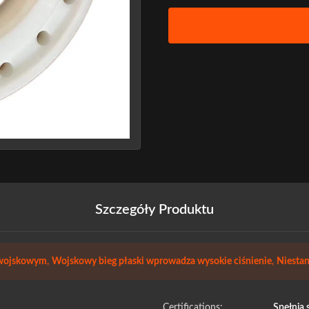
Szczegóły Produktu
 wojskowym
,
Wojskowy bieg płaski wprowadza wysokie ciśnienie
,
Niesta
Certifications:
Spełnia