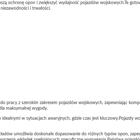
szą ochronę opon i zwiększyć wydajność pojazdów wojskowych.Te gotowe
iezawodności i trwałości.
 do pracy z szerokim zakresem pojazdów wojskowych, zapewniając kompat
 dla maksymalnej wygody.
je idealnymi w sytuacjach awaryjnych, gdzie czas jest kluczowy.Pojazdy w
ładów umożliwia doskonałe dopasowanie do różnych typów opon, zapewn
tworzenia wkładek spełniających specyficzne wymagania Państwa pojazd