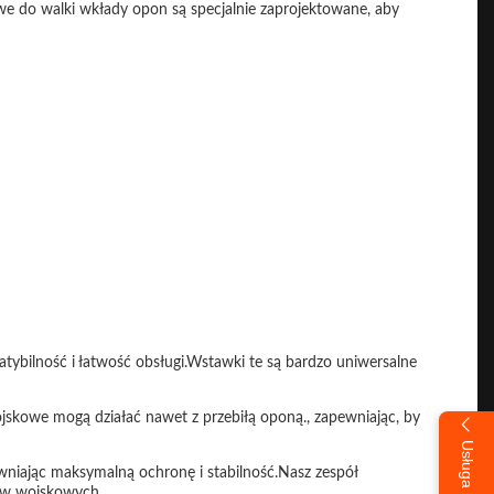
 do walki wkłady opon są specjalnie zaprojektowane, aby
ybilność i łatwość obsługi.Wstawki te są bardzo uniwersalne
ojskowe mogą działać nawet z przebiłą oponą., zapewniając, by
iając maksymalną ochronę i stabilność.Nasz zespół
ów wojskowych.