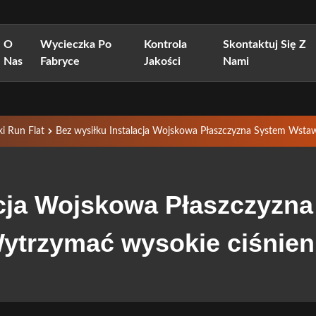
O
Wycieczka Po
Kontrola
Skontaktuj Się Z
Nas
Fabryce
Jakości
Nami
 Run Flat
Bez wysiłku Instalacja Wojskowa Płaszczyzna System Wstaw
acja Wojskowa Płaszczyzn
ytrzymać wysokie ciśnien