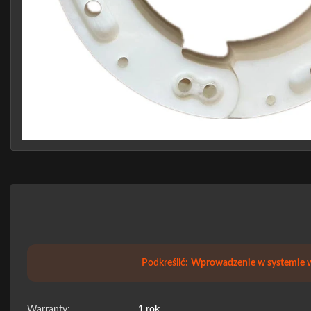
Podkreślić:
Wprowadzenie w systemie
Warranty:
1 rok