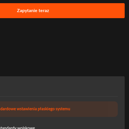
Zapytanie teraz
ndardowe wstawienia płaskiego systemu
 standardy wojskowe