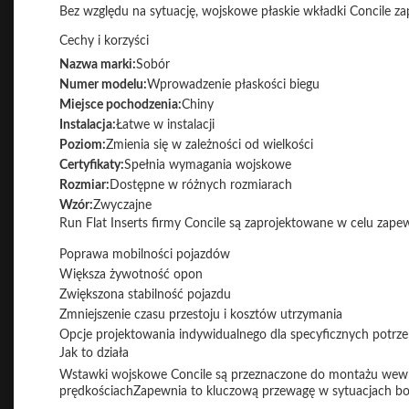
Bez względu na sytuację, wojskowe płaskie wkładki Concile za
Cechy i korzyści
Nazwa marki:
Sobór
Numer modelu:
Wprowadzenie płaskości biegu
Miejsce pochodzenia:
Chiny
Instalacja:
Łatwe w instalacji
Poziom:
Zmienia się w zależności od wielkości
Certyfikaty:
Spełnia wymagania wojskowe
Rozmiar:
Dostępne w różnych rozmiarach
Wzór:
Zwyczajne
Run Flat Inserts firmy Concile są zaprojektowane w celu zap
Poprawa mobilności pojazdów
Większa żywotność opon
Zwiększona stabilność pojazdu
Zmniejszenie czasu przestoju i kosztów utrzymania
Opcje projektowania indywidualnego dla specyficznych potrz
Jak to działa
Wstawki wojskowe Concile są przeznaczone do montażu wewn
prędkościachZapewnia to kluczową przewagę w sytuacjach boj