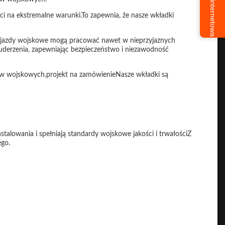
Usługa internetowa
ci na ekstremalne warunki.To zapewnia, że nasze wkładki
pojazdy wojskowe mogą pracować nawet w nieprzyjaznych
i uderzenia, zapewniając bezpieczeństwo i niezawodność
w wojskowych.projekt na zamówienieNasze wkładki są
talowania i spełniają standardy wojskowe jakości i trwałościZ
ego.