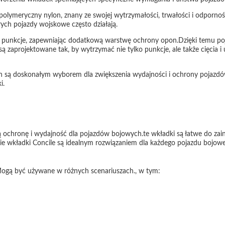
olymeryczny nylon, znany ze swojej wytrzymałości, trwałości i odpornoś
ych pojazdy wojskowe często działają.
a punkcje, zapewniając dodatkową warstwę ochrony opon.Dzięki temu 
są zaprojektowane tak, by wytrzymać nie tylko punkcje, ale także cięcia 
są doskonałym wyborem dla zwiększenia wydajności i ochrony pojazdó
i.
ochronę i wydajność dla pojazdów bojowych.te wkładki są łatwe do zains
ie wkładki Concile są idealnym rozwiązaniem dla każdego pojazdu bojow
.Mogą być używane w różnych scenariuszach., w tym: