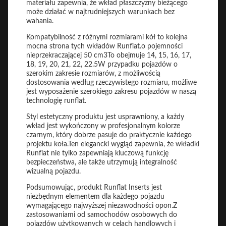
materiału zapewnia, że wkład płaszczyzny bieżącego
może działać w najtrudniejszych warunkach bez
wahania.
Kompatybilność z różnymi rozmiarami kół to kolejna
mocna strona tych wkładów Runflat.o pojemności
nieprzekraczającej 50 cm3To obejmuje 14, 15, 16, 17,
18, 19, 20, 21, 22, 22.5W przypadku pojazdów o
szerokim zakresie rozmiarów, z możliwością
dostosowania według rzeczywistego rozmiaru, możliwe
jest wyposażenie szerokiego zakresu pojazdów w naszą
technologię runflat.
Styl estetyczny produktu jest usprawniony, a każdy
wkład jest wykończony w profesjonalnym kolorze
czarnym, który dobrze pasuje do praktycznie każdego
projektu koła.Ten elegancki wygląd zapewnia, że wkładki
Runflat nie tylko zapewniają kluczową funkcję
bezpieczeństwa, ale także utrzymują integralność
wizualną pojazdu.
Podsumowując, produkt Runflat Inserts jest
niezbędnym elementem dla każdego pojazdu
wymagającego najwyższej niezawodności opon.Z
zastosowaniami od samochodów osobowych do
pojazdów użytkowanych w celach handlowych i