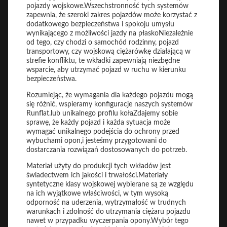
pojazdy wojskowe.Wszechstronność tych systemów
zapewnia, że szeroki zakres pojazdów może korzystać z
dodatkowego bezpieczeństwa i spokoju umysłu
wynikającego z możliwości jazdy na płaskoNiezależnie
od tego, czy chodzi o samochód rodzinny, pojazd
transportowy, czy wojskową ciężarówkę działającą w
strefie konfliktu, te wkładki zapewniają niezbędne
wsparcie, aby utrzymać pojazd w ruchu w kierunku
bezpieczeństwa.
Rozumiejąc, że wymagania dla każdego pojazdu mogą
się różnić, wspieramy konfiguracje naszych systemów
Runflat.lub unikalnego profilu kołaZdajemy sobie
sprawę, że każdy pojazd i każda sytuacja może
wymagać unikalnego podejścia do ochrony przed
wybuchami opon,i jesteśmy przygotowani do
dostarczania rozwiązań dostosowanych do potrzeb.
Materiał użyty do produkcji tych wkładów jest
świadectwem ich jakości i trwałości.Materiały
syntetyczne klasy wojskowej wybierane są ze względu
na ich wyjątkowe właściwości, w tym wysoką
odporność na uderzenia, wytrzymałość w trudnych
warunkach i zdolność do utrzymania ciężaru pojazdu
nawet w przypadku wyczerpania opony.Wybór tego