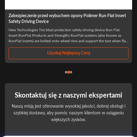
22-calowe wkładki Runflat do ciężkich samochodów
ciężarowych Wkładki do opon typu Run Flat odporne na
balistykę
China Factory 22 inch truck tires run flat insert Products Description
Product Name Tire Explosion-Proof Bulletproof Emergency Safety Device
,
Product Size Universal Size And Custom Size Product Material Polymer
Engineering Grade Synthetic Materials Application Wheel Model 14 15 16
17 INCH 18INCH ...
Uzyskaj Najlepszą Cenę
Skontaktuj się z naszymi ekspertami
Naszą misją jest oferowanie wysokiej jakości, dobrej obsługi i
szybkiej dostawy, aby pomóc naszym klientom w osiąganiu
większych zysków.