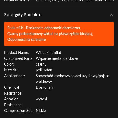
Payment Terms:
L/C, D/A, D/P, T/T, Western Union, MoneyGram
Szczegóły Produktu
Podkreślić:
Doskonała odporność chemiczna
,
Czarny poliuretanowy wkład na płaszczyźnie bieżącą
,
Odporność na ścieranie
Product Name:
Wkładki runflat
Customized Parts:
Wsparcie niestandardowe
Color:
czarny
Material:
poliuretan
Applications:
Samochód osobowy/pojazd użytkowy/pojazd
wojskowy
Chemical
Doskonały
Resistance:
Abrasion
wysoki
Resistance:
Compression Set:
Niskie