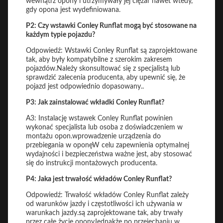
wewnątrz opony i utrzymywały jej ciężar nawet wtedy,
gdy opona jest wydefiniowana.
P2: Czy wstawki Conley Runflat mogą być stosowane na
każdym typie pojazdu?
Odpowiedź: Wstawki Conley Runflat są zaprojektowane
tak, aby były kompatybilne z szerokim zakresem
pojazdów.Należy skonsultować się z specjalistą lub
sprawdzić zalecenia producenta, aby upewnić się, że
pojazd jest odpowiednio dopasowany..
P3: Jak zainstalować wkładki Conley Runflat?
A3: Instalację wstawek Conley Runflat powinien
wykonać specjalista lub osoba z doświadczeniem w
montażu opon.wprowadzenie urządzenia do
przebiegania w oponęW celu zapewnienia optymalnej
wydajności i bezpieczeństwa ważne jest, aby stosować
się do instrukcji montażowych producenta.
P4: Jaka jest trwałość wkładów Conley Runflat?
Odpowiedź: Trwałość wkładów Conley Runflat zależy
od warunków jazdy i częstotliwości ich używania w
warunkach jazdy.są zaprojektowane tak, aby trwały
przez całe życie oponyJednakże po przejechaniu w