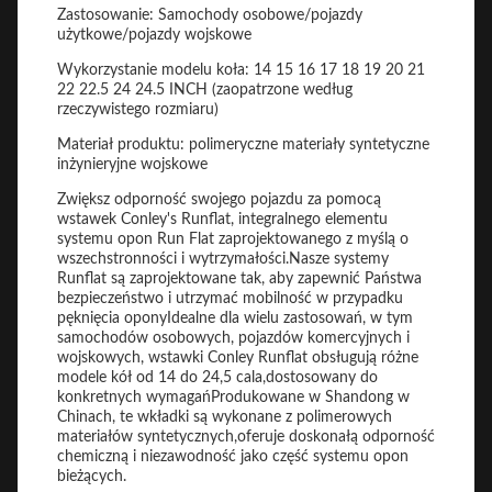
Zastosowanie: Samochody osobowe/pojazdy
użytkowe/pojazdy wojskowe
Wykorzystanie modelu koła: 14 15 16 17 18 19 20 21
22 22.5 24 24.5 INCH (zaopatrzone według
rzeczywistego rozmiaru)
Materiał produktu: polimeryczne materiały syntetyczne
inżynieryjne wojskowe
Zwiększ odporność swojego pojazdu za pomocą
wstawek Conley's Runflat, integralnego elementu
systemu opon Run Flat zaprojektowanego z myślą o
wszechstronności i wytrzymałości.Nasze systemy
Runflat są zaprojektowane tak, aby zapewnić Państwa
bezpieczeństwo i utrzymać mobilność w przypadku
pęknięcia oponyIdealne dla wielu zastosowań, w tym
samochodów osobowych, pojazdów komercyjnych i
wojskowych, wstawki Conley Runflat obsługują różne
modele kół od 14 do 24,5 cala,dostosowany do
konkretnych wymagańProdukowane w Shandong w
Chinach, te wkładki są wykonane z polimerowych
materiałów syntetycznych,oferuje doskonałą odporność
chemiczną i niezawodność jako część systemu opon
bieżących.