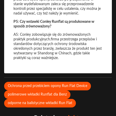
stanie wydefalowanym zaleca się przeprowadzenie
kontroli przez specjalistę w celu ustalenia, czy można je
nadal używać, czy też należy je wymienić.
P5: Czy wstawki Conley Runflat są produkowane w
sposób zrównoważony?
A5: Conley zobowiązuje się do zrównoważonych
praktyk produkcyjnych.firma przestrzega przepisów i
standardów dotyczących ochrony środowiska
określonych przez branżę, zwłaszcza że produkt ten jest
wytwarzany w Shandong w Chinach, gdzie takie
praktyki są coraz ważniejsze.
Ochrona przed przebiciem opony Run Flat Device
polimerowe wkładki Runflat dla Benz
odporne na balistyczne wkładki Run Flat