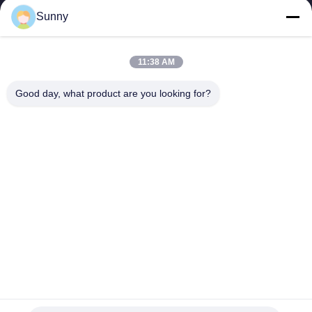
You Name
Sunny
Numer telefonu
11:38 AM
Nazwa firmy
Good day, what product are you looking for?
E-mail
*
Wiadomość
*
Przekazać
© 2026 Shandong KangRun machinery manufacturing co., LTD.. All Rights