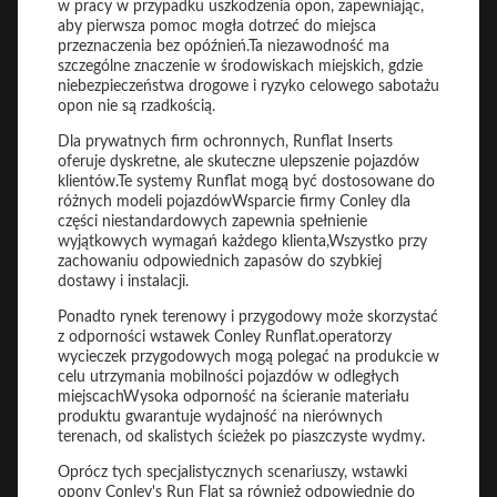
w pracy w przypadku uszkodzenia opon, zapewniając,
aby pierwsza pomoc mogła dotrzeć do miejsca
przeznaczenia bez opóźnień.Ta niezawodność ma
szczególne znaczenie w środowiskach miejskich, gdzie
niebezpieczeństwa drogowe i ryzyko celowego sabotażu
opon nie są rzadkością.
Dla prywatnych firm ochronnych, Runflat Inserts
oferuje dyskretne, ale skuteczne ulepszenie pojazdów
klientów.Te systemy Runflat mogą być dostosowane do
różnych modeli pojazdówWsparcie firmy Conley dla
części niestandardowych zapewnia spełnienie
wyjątkowych wymagań każdego klienta,Wszystko przy
zachowaniu odpowiednich zapasów do szybkiej
dostawy i instalacji.
Ponadto rynek terenowy i przygodowy może skorzystać
z odporności wstawek Conley Runflat.operatorzy
wycieczek przygodowych mogą polegać na produkcie w
celu utrzymania mobilności pojazdów w odległych
miejscachWysoka odporność na ścieranie materiału
produktu gwarantuje wydajność na nierównych
terenach, od skalistych ścieżek po piaszczyste wydmy.
Oprócz tych specjalistycznych scenariuszy, wstawki
opony Conley's Run Flat są również odpowiednie do