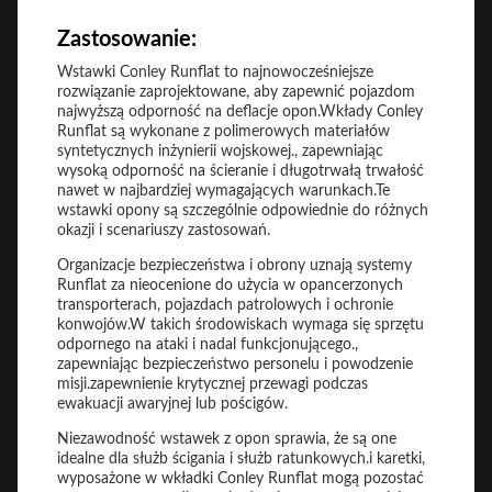
Zastosowanie:
Wstawki Conley Runflat to najnowocześniejsze
rozwiązanie zaprojektowane, aby zapewnić pojazdom
najwyższą odporność na deflacje opon.Wkłady Conley
Runflat są wykonane z polimerowych materiałów
syntetycznych inżynierii wojskowej., zapewniając
wysoką odporność na ścieranie i długotrwałą trwałość
nawet w najbardziej wymagających warunkach.Te
wstawki opony są szczególnie odpowiednie do różnych
okazji i scenariuszy zastosowań.
Organizacje bezpieczeństwa i obrony uznają systemy
Runflat za nieocenione do użycia w opancerzonych
transporterach, pojazdach patrolowych i ochronie
konwojów.W takich środowiskach wymaga się sprzętu
odpornego na ataki i nadal funkcjonującego.,
zapewniając bezpieczeństwo personelu i powodzenie
misji.zapewnienie krytycznej przewagi podczas
ewakuacji awaryjnej lub pościgów.
Niezawodność wstawek z opon sprawia, że są one
idealne dla służb ścigania i służb ratunkowych.i karetki,
wyposażone w wkładki Conley Runflat mogą pozostać